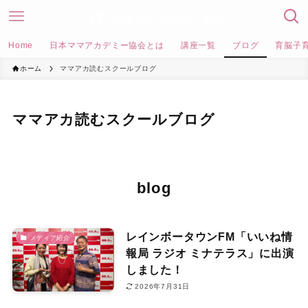
Home
日本ママアカデミー協会とは
講座一覧
ブログ
育脳子
ホーム
ママアカ読むスクールブログ
ママアカ読むスクールブログ
blog
レインボータウンFM「いいね情
メディア紹介
報局 ラジオ ミナテラス」に出演
しました！
2026年7月31日